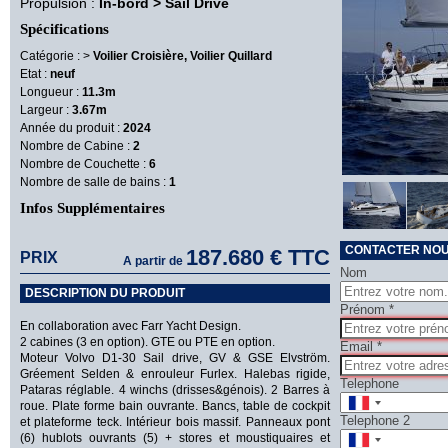
Propulsion :
In-bord > Sail Drive
Spécifications
Catégorie :
>
Voilier Croisière, Voilier Quillard
Etat :
neuf
Longueur :
11.3m
Largeur :
3.67m
Année du produit :
2024
Nombre de Cabine :
2
Nombre de Couchette :
6
Nombre de salle de bains :
1
Infos Supplémentaires
CONTACTER NOUS
187.680 €
TTC
PRIX
A partir de
Nom
DESCRIPTION DU PRODUIT
Prénom
*
En collaboration avec Farr Yacht Design.
2 cabines (3 en option). GTE ou PTE en option.
Email
*
Moteur Volvo D1-30 Sail drive, GV & GSE Elvström.
Gréement Selden & enrouleur Furlex. Halebas rigide,
Telephone
Pataras réglable. 4 winchs (drisses&génois). 2 Barres à
roue. Plate forme bain ouvrante. Bancs, table de cockpit
Telephone 2
et plateforme teck. Intérieur bois massif. Panneaux pont
(6) hublots ouvrants (5) + stores et moustiquaires et