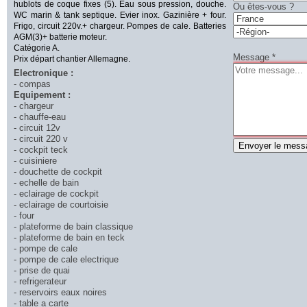
hublots de coque fixes (5). Eau sous pression, douche.
Ou êtes-vous ?
WC marin & tank septique. Evier inox. Gazinière + four.
Frigo, circuit 220v.+ chargeur. Pompes de cale. Batteries
AGM(3)+ batterie moteur.
Catégorie A.
Message
*
Prix départ chantier Allemagne.
Electronique :
- compas
Equipement :
- chargeur
- chauffe-eau
- circuit 12v
- circuit 220 v
Envoyer le mess
- cockpit teck
- cuisiniere
- douchette de cockpit
- echelle de bain
- eclairage de cockpit
- eclairage de courtoisie
- four
- plateforme de bain classique
- plateforme de bain en teck
- pompe de cale
- pompe de cale electrique
- prise de quai
- refrigerateur
- reservoirs eaux noires
- table a carte