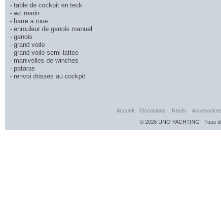
- table de cockpit en teck
- wc marin
- barre a roue
- enrouleur de genois manuel
- genois
- grand voile
- grand voile semi-lattee
- manivelles de winches
- pataras
- renvoi drisses au cockpit
Accueil
Occasions
Neufs
Accessoire
© 2026 UNO YACHTING | Tous dro